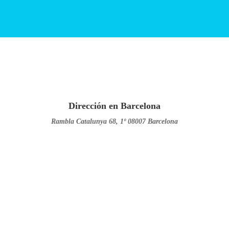
Contacte con nosotros y
cuéntenos su caso
Dirección en Barcelona
Rambla Catalunya 68, 1º 08007 Barcelona