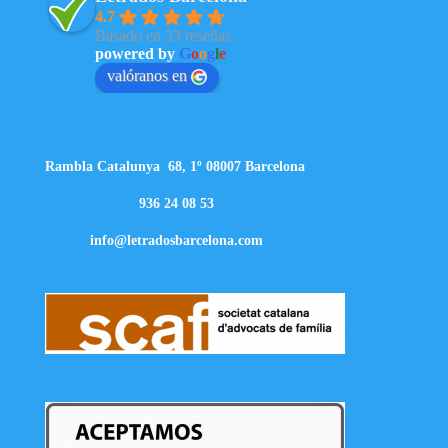
4.7
Basado en 33 reseñas.
powered by
G
o
o
g
l
e
valóranos en
Rambla Catalunya 68, 1º 08007 Barcelona
936 24 08 53
info@letradosbarcelona.com