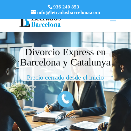
936 240 853
info@letradosbarcelona.com
Divorcio Express en
Barcelona y Catalunya
Precio cerrado desde el inicio
936 240 853