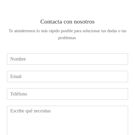
Contacta con nosotros
Te atenderemos lo más rápido posible para solucionar tus dudas o tus
problemas.
N
o
m
E
b
m
r
a
e
N
i
*
ú
l
m
*
C
e
o
r
m
o
e
d
n
e