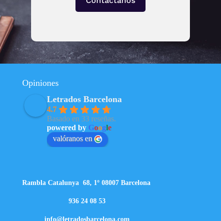
Contáctanos
Opiniones
Letrados Barcelona
4.7
Basado en 33 reseñas.
powered by
G
o
o
g
l
e
valóranos en
Rambla Catalunya 68, 1º 08007 Barcelona
936 24 08 53
info@letradosbarcelona.com