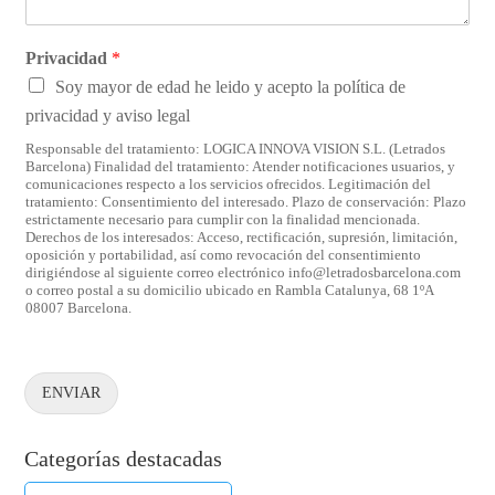
t
t
a
e
r
Privacidad
*
l
i
é
Soy mayor de edad he leido y acepto la política de
o
f
privacidad y aviso legal
s
o
*
n
Responsable del tratamiento: LOGICA INNOVA VISION S.L. (Letrados
Barcelona) Finalidad del tratamiento: Atender notificaciones usuarios, y
o
comunicaciones respecto a los servicios ofrecidos. Legitimación del
tratamiento: Consentimiento del interesado. Plazo de conservación: Plazo
estrictamente necesario para cumplir con la finalidad mencionada.
Derechos de los interesados: Acceso, rectificación, supresión, limitación,
oposición y portabilidad, así como revocación del consentimiento
dirigiéndose al siguiente correo electrónico info@letradosbarcelona.com
o correo postal a su domicilio ubicado en Rambla Catalunya, 68 1ºA
08007 Barcelona.
ENVIAR
Categorías destacadas