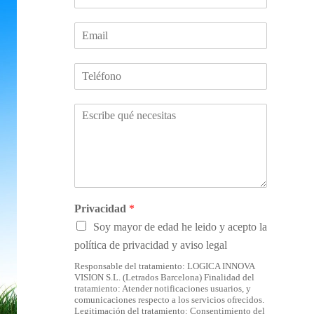
o
m
E
b
m
r
a
e
N
i
*
ú
l
m
*
C
e
o
r
m
o
e
d
n
e
t
t
a
e
r
Privacidad
*
l
i
é
Soy mayor de edad he leido y acepto la
o
f
política de privacidad y aviso legal
s
o
*
n
Responsable del tratamiento: LOGICA INNOVA
VISION S.L. (Letrados Barcelona) Finalidad del
o
tratamiento: Atender notificaciones usuarios, y
comunicaciones respecto a los servicios ofrecidos.
Legitimación del tratamiento: Consentimiento del