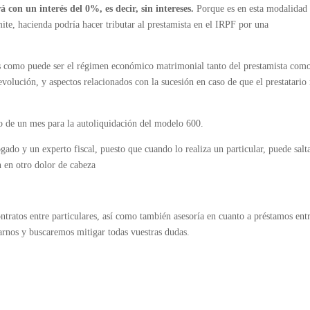
rá con un interés del 0%, es decir, sin intereses.
Porque es en esta modalidad
ite, hacienda podría hacer tributar al prestamista en el IRPF por una
s como puede ser el régimen económico matrimonial tanto del prestamista como
evolución, y aspectos relacionados con la sucesión en caso de que el prestatario
zo de un mes para la autoliquidación del modelo 600.
gado y un experto fiscal, puesto que cuando lo realiza un particular, puede salt
n en otro dolor de cabeza
tratos entre particulares, así como también asesoría en cuanto a préstamos ent
tarnos y buscaremos mitigar todas vuestras dudas.