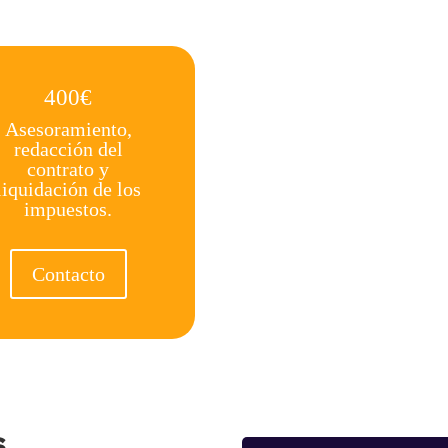
400€
Asesoramiento,
redacción del
contrato y
liquidación de los
impuestos.
Contacto
s