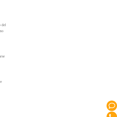
 del
 no
arse
re