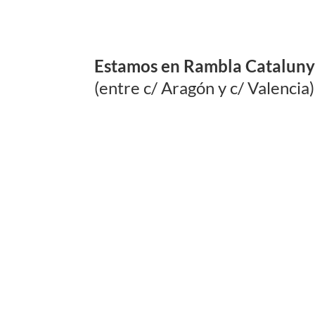
Estamos en Rambla Catalunya
(entre c/ Aragón y c/ Valencia)
METRO
Pg de Gràcia
TREN
Pg de Gràcia
PARKING
En la misma finca