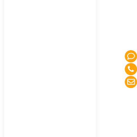
situación financiera, afectando la
disponibilidad económica, la
titularidad y el uso de la
vivienda, así como aspectos
fiscales y sucesorios. En Letrados
Barcelona, somos especialistas
en asesoramiento económico
durante procesos de divorcio.
Nuestro equipo de abogados y
economistas trabaja para
ofrecerle soluciones
personalizadas, asegurando que
cada decisión sea tomada con el
mayor beneficio posible para
usted.
Desde la gestión de la titularidad