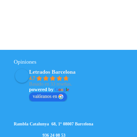
Opiniones
Letrados Barcelona
4.7
Basado en 33 reseñas.
powered by
G
o
o
g
l
e
valóranos en
Rambla Catalunya 68, 1º 08007 Barcelona
936 24 08 53