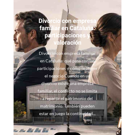
Divorcio con empresa
familiar en Cataluña:
participaciones y
valoración
Divorcio con empresa familiar
en Cataluña: qué pasa con las
participaciones y cómo proteger
el negocio Cuando en un
divorcio existe una empresa
familiar, el conflicto no se limita
a repartir el patrimonio del
matrimonio. También pueden
estar en juego la continuidad...