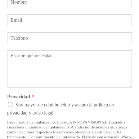
o
m
E
b
m
r
a
e
N
i
*
ú
l
m
*
C
e
o
r
m
o
e
d
n
e
t
t
a
e
r
Privacidad
*
l
i
é
Soy mayor de edad he leido y acepto la política de
o
f
privacidad y aviso legal
s
o
*
n
Responsable del tratamiento: LOGICA INNOVA VISION S.L. (Letrados
Barcelona) Finalidad del tratamiento: Atender notificaciones usuarios, y
o
comunicaciones respecto a los servicios ofrecidos. Legitimación del
tratamiento: Consentimiento del interesado. Plazo de conservación: Plazo