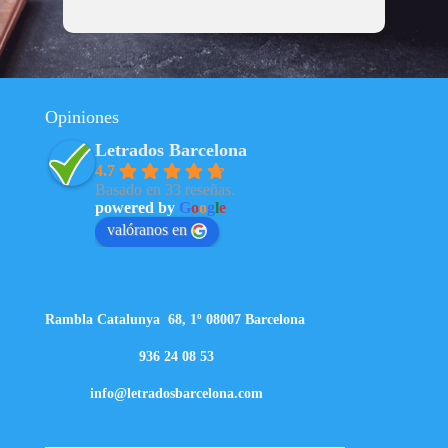
Opiniones
Letrados Barcelona
4.7
Basado en 33 reseñas.
powered by
G
o
o
g
l
e
valóranos en
Rambla Catalunya 68, 1º 08007 Barcelona
936 24 08 53
info@letradosbarcelona.com