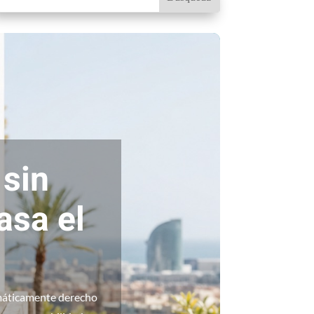
 sin
asa el
omáticamente derecho