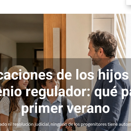
aciones de los hijos
nio regulador: qué p
primer verano
do ni resolución judicial, ninguno de los progenitores tiene aut