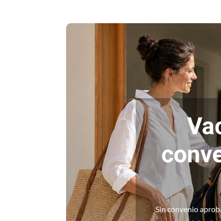
Vac
conve
Sin convenio aproba